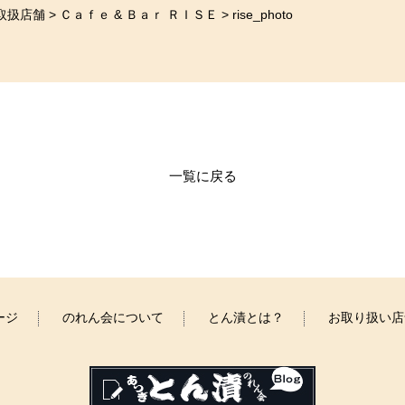
取扱店舗
>
Ｃａｆｅ & Ｂａｒ ＲＩＳＥ
>
rise_photo
一覧に戻る
ージ
のれん会について
とん漬とは？
お取り扱い店