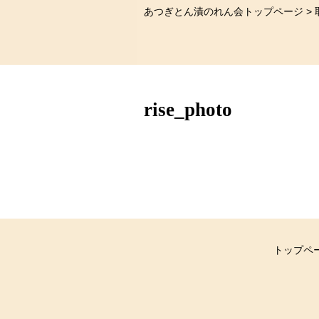
あつぎとん漬のれん会
トップページ >
rise_photo
トップペ